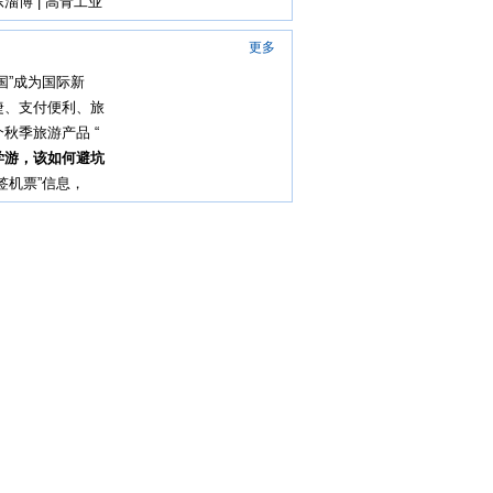
淄博 | 高青工业
更多
国”成为国际新
捷、支付便利、旅
秋季旅游产品 “
学游，该如何避坑
签机票”信息，