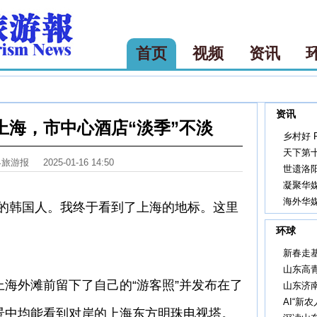
首页
视频
资讯
资讯
上海，市中心酒店“淡季”不淡
乡村好 F
天下第
界旅游报
2025-01-16 14:50
世遗洛
凝聚华
海外华
韩国人。我终于看到了上海的地标。这里
环球
新春走
山东高
外滩前留下了自己的“游客照”并发布在了
山东济
AI“新
景中均能看到对岸的上海东方明珠电视塔。