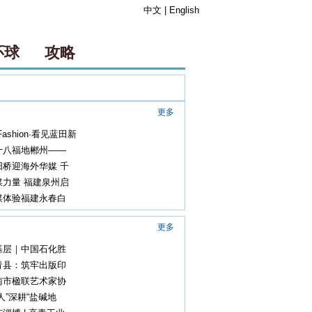
中文
|
English
环球
攻略
更多
ashion·看见蓝田新
十八福地郴州——
阳桥迎海外华媒 千
媒力量 福建泉州启
媒体验福建永春白
更多
基层｜中国石化胜
青县：筑牢出版印
南市楹联艺术家协
农人”深耕“盐碱地