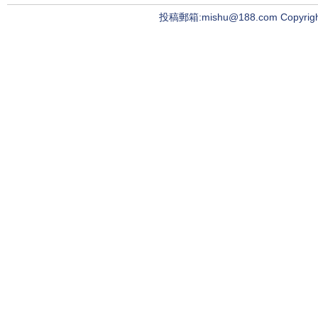
投稿郵箱:mishu@188.com Copyright ©