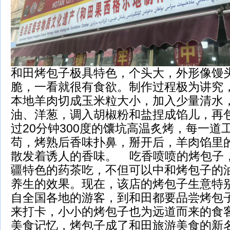
和田烤包子极具特色，个头大，外形像馒
脆，一看就很有食欲。制作过程极为讲究
本地羊肉切成玉米粒大小，加入少量清水
油、洋葱，调入胡椒粉和盐捏成馅儿，再
过20分钟300度的馕坑高温炙烤，每一道
苟，烤熟后香味扑鼻，掰开后，羊肉馅里
散发着诱人的香味。 吃香喷喷的烤包子
疆特色的药茶吃，不但可以中和烤包子的
养生的效果。现在，该店的烤包子生意特
自全国各地的游客，到和田都要品尝烤包
来打卡，小小的烤包子也为远道而来的食
美食记忆，烤包子成了和田旅游美食的新