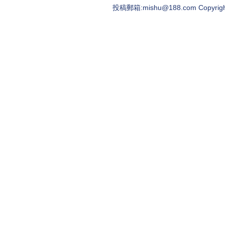
投稿郵箱:mishu@188.com Copyright ©