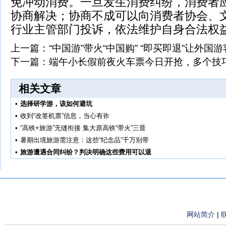
免冲动消费。一旦发生消费纠纷，消费者
协商解决；协商不成可以向消费者协会、
行业主管部门投诉，依法维护自身合法权
上一篇：
“中国游”带火“中国购” “即买即退”让外国
下一篇：
端午小长假前夜火车票今日开抢，多个技
相关文章
•
选择研学游，该如何避坑
•
收到“改签机票”信息，当心有诈
•
“高铁+旅游”无缝衔接 集大原高铁“带火”三晋
•
暑期出境旅游需注意：这些“纪念品”千万别带
•
旅游遭遇合同纠纷？判决明确这些费用可以退
网站简介
|