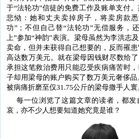
于“法轮功”信徒的免费工作及账单支付
悲恸：她和丈夫卖掉房子，将卖房款悉
功”；不但自己替“法轮功”无偿服务，
上”参加“神韵”表演。梁母虽然为李洪志及
卖命，但并未获得自己想要的，反而罹患
高达数万美元。就在梁母因钱财尽数给了
承担这笔救治费用只能忍受疾病痛苦时，
子却用梁母的账户购买了数万美元奢侈品。2
被病痛折磨至仅31.75公斤的梁母撒手人寰
每一位浏览了这篇文章的读者，都发
哀，亦不少人想要知道她究竟是谁？