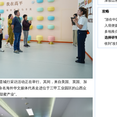
深读山东
攻略
“游在中
入境便
多地推介
选择研
收到“改
媒体晋城行采访活动正在举行。其间，来自美国、英国、加
0余名海外华文媒体代表走进位于三甲工业园区的山西众
甜蜜产业”。