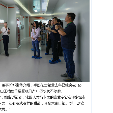
、董事长邹宝华介绍，半熟芝士销量去年已经突破1亿
山王榴莲千层蛋糕日产15万块仍不够卖。
”，她告诉记者，法国人对马卡龙的喜爱令它在许多城市
卡龙，还有各式各样的甜品，真是大饱口福。“第一次这
思。”