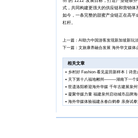
羽”的“1212”发展目标，打造产业链条
式，共同构建更强大的供应链和营销体
如今，一条完整的甜蜜产业链正在高平成
杠杆。
上一篇：
AI助力中国游客发现新加坡新玩
下一篇：
文旅康养融合发展 海外华文媒体
相关文章
•
乡村好 Fashion·看见蓝田新样本丨诗
•
天下第十八福地郴州———湖南下一个
•
世遗洛阳桥迎海外华媒 千年古建展泉州
•
凝聚华媒力量 福建泉州启动城市品牌海
•
海外华媒体验福建永春白鹤拳 亲身试拳