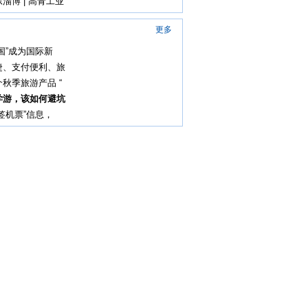
淄博 | 高青工业
更多
国”成为国际新
捷、支付便利、旅
秋季旅游产品 “
学游，该如何避坑
签机票”信息，