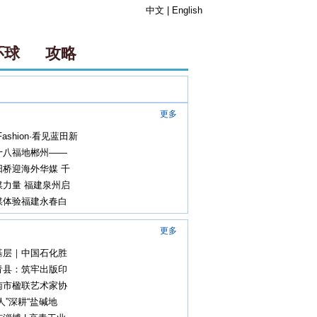
中文
|
English
环球
攻略
更多
ashion·看见蓝田新
十八福地郴州——
阳桥迎海外华媒 千
媒力量 福建泉州启
媒体验福建永春白
更多
基层｜中国石化胜
青县：筑牢出版印
南市楹联艺术家协
农人”深耕“盐碱地