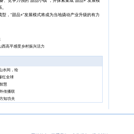
齐备、竞争力强的“甜品小镇”，并探索集成“甜品+”发展模
系。
型，“甜品+”发展模式将成为当地撬动产业升级的有力
法
山西高平感受乡村振兴活力
意山水间，绘
爆红全球
智慧
外传播联
方知功夫