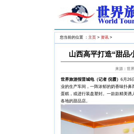
您当前的位置 ：
主页
>
资讯
>
山西高平打造“甜品小
来源：世
世界旅游报晋城电（记者 倪霞）
6月2
业的生产车间，一阵浓郁的奶香味扑鼻
蛋糕，或进行装盘塑封。一款款精美诱
各地的甜品店。