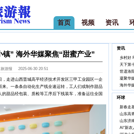
首页
视频
资讯
资讯
镇” 海外华媒聚焦“甜蜜产业”
乡村好 F
天下第
界旅游报
2025-06-30 20:51
世遗洛
凝聚华
6日，走进山西晋城高平经济技术开发区三甲工业园区一企
海外华
而来。一条条自动化生产线全速运转，工人们或制作甜品
人的甜品经包装、质检等工序后下线装车，准备运往全国
环球
新春走
山东高
山东济
AI“新