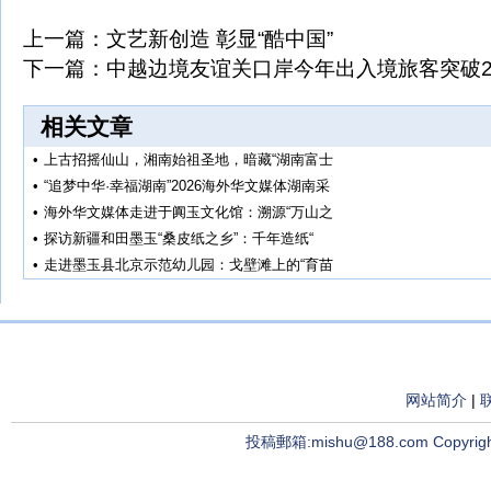
上一篇：
文艺新创造 彰显“酷中国”
下一篇：
中越边境友谊关口岸今年出入境旅客突破2
相关文章
•
上古招摇仙山，湘南始祖圣地，暗藏“湖南富士
•
“追梦中华·幸福湖南”2026海外华文媒体湖南采
•
海外华文媒体走进于阗玉文化馆：溯源“万山之
•
探访新疆和田墨玉“桑皮纸之乡”：千年造纸“
•
走进墨玉县北京示范幼儿园：戈壁滩上的“育苗
网站简介
|
投稿郵箱:mishu@188.com Copyright ©