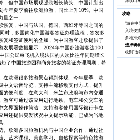
深读山东
降，但中国市场展现强劲增长势头。中国计划出
划今年夏季前往欧洲旅游，同比上升10%。中国
攻略
力量之一。
“游在中
恢复，中国与法国、德国、西班牙等国之间的
入境便
。同时，多国简化中国游客签证办理流程，签发多
多地推介
恢复和签证便利的叠加，为中国游客赴欧提供了
选择研
发展署数据显示，2024年中国赴法游客达100
收到“改
，中国公民乘飞机入境法国的人次比往年同期增长
步缩短了中国旅游团和商务旅客的签证办理周期，希
在欧洲很多旅游景点得到体现。今年夏季，欧
级中文语音导览，支持主流移动支付方式，提升
面的便利度。在意大利，米兰市政府与市内交通
，游客可通过该应用进行地铁、电车和公交车的
中文界面操作简洁，支持游客使用国际银行卡在
应用还提供突发状况中文提示功能，已成为当地
具。
。欧洲多国旅游机构与中国企业合作，通过社
验、艺术课程、美食学习、自然探索等特色旅游