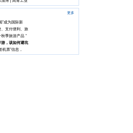
淄博 | 高青工业
更多
国”成为国际新
捷、支付便利、旅
秋季旅游产品 “
学游，该如何避坑
签机票”信息，