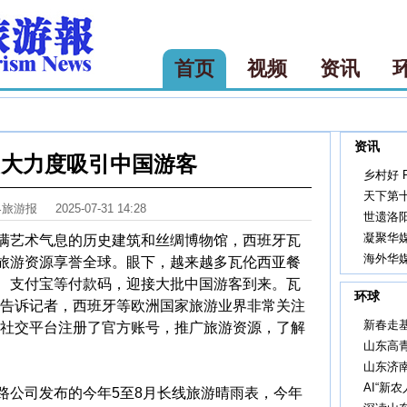
首页
视频
资讯
资讯
加大力度吸引中国游客
乡村好 F
天下第
界旅游报
2025-07-31 14:28
世遗洛
凝聚华
艺术气息的历史建筑和丝绸博物馆，西班牙瓦
海外华
旅游资源享誉全球。眼下，越来越多瓦伦西亚餐
、支付宝等付款码，迎接大批中国游客到来。瓦
环球
尔告诉记者，西班牙等欧洲国家旅游业界非常关注
新春走
国社交平台注册了官方账号，推广旅游资源，了解
山东高
山东济
AI“新
公司发布的今年5至8月长线旅游晴雨表，今年