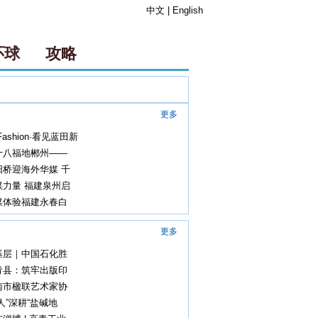
中文
|
English
环球
攻略
更多
ashion·看见蓝田新
十八福地郴州——
阳桥迎海外华媒 千
媒力量 福建泉州启
媒体验福建永春白
更多
基层｜中国石化胜
青县：筑牢出版印
南市楹联艺术家协
农人”深耕“盐碱地